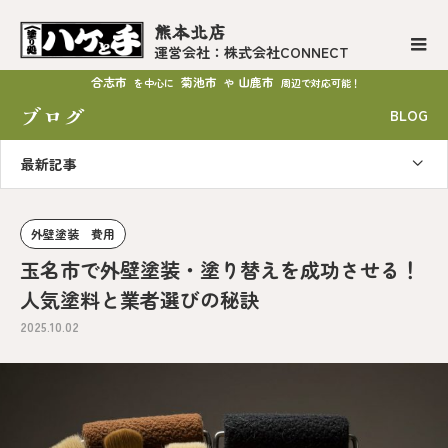
熊本北店
運営会社：株式会社CONNECT
合志市
菊池市
山鹿市
を中心に
や
周辺で対応可能！
ブログ
BLOG
最新記事
外壁塗装 費用
玉名市で外壁塗装・塗り替えを成功させる！
人気塗料と業者選びの秘訣
2025.10.02