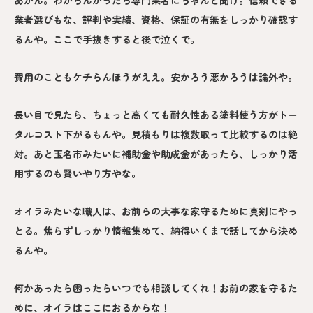
業者選びもな、評判や実績、資格、保証の有無をしっかり確認す
るんや。ここで手抜きすると後で泣くで。
費用のこともケチらんほうがええ。安かろう悪かろうは論外や。
長い目で見たら、ちょっと高くても耐久性ある塗料使う方がトー
タルコスト下がるもんや。見積もりは複数取って比較するのは絶
対。あと玉名市みたいに補助金や助成金があったら、しっかり活
用するのも賢いやり方やな。
オイラみたいな職人は、お前らの大事な家守るために真剣にやっ
とる。焦らずしっかり情報集めて、納得いくまで話してから決め
るんや。
何かあったら困ったらいつでも相談してくれ！お前の家を守るた
めに、オイラはここにおるからな！