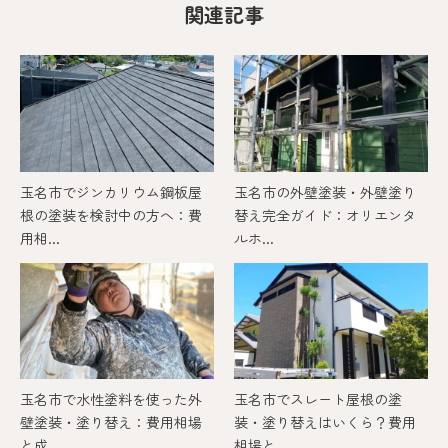
関連記事
玉名市でジンカリウム鋼板屋
玉名市の外壁塗装・外壁塗り
根の塗装を検討中の方へ：費
替え完全ガイド：オリエンタ
用相...
ルホ...
玉名市で水性塗料を使った外
玉名市でスレート屋根の塗
壁塗装・塗り替え：費用相場
装・塗り替えはいくら？費用
と成...
相場と...