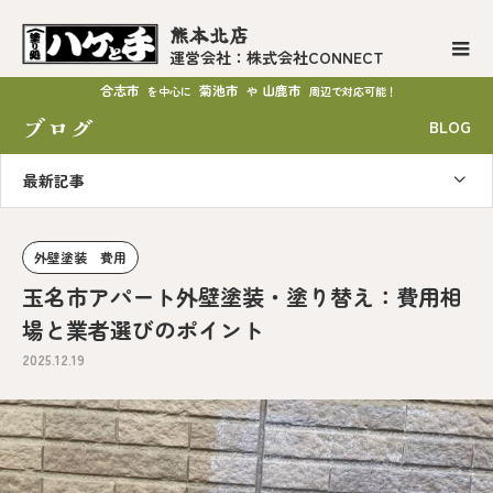
熊本北店
運営会社：株式会社CONNECT
合志市
菊池市
山鹿市
を中心に
や
周辺で対応可能！
ブログ
BLOG
最新記事
外壁塗装 費用
玉名市アパート外壁塗装・塗り替え：費用相
場と業者選びのポイント
2025.12.19