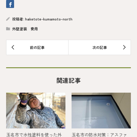
投稿者:
haketote-kumamoto-north
外壁塗装 費用
関連記事
玉名市で水性塗料を使った外
玉名市の防水対策：アスファ