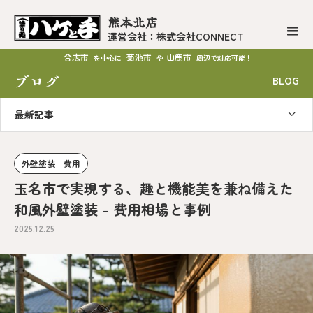
熊本北店
運営会社：株式会社CONNECT
合志市
菊池市
山鹿市
を中心に
や
周辺で対応可能！
ブログ
BLOG
最新記事
外壁塗装 費用
玉名市で実現する、趣と機能美を兼ね備えた
和風外壁塗装 – 費用相場と事例
2025.12.25