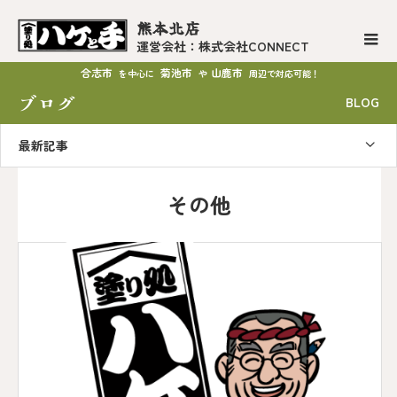
熊本北店
運営会社：株式会社CONNECT
合志市
菊池市
山鹿市
を中心に
や
周辺で対応可能！
ブログ
BLOG
最新記事
その他