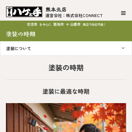
熊本北店
運営会社：株式会社CONNECT
合志市
菊池市
山鹿市
を中心に
や
周辺で対応可能！
塗装の時期
塗装について
塗装の時期
塗装に最適な時期