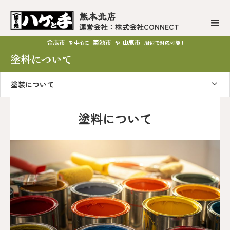
熊本北店
運営会社：株式会社CONNECT
合志市
菊池市
山鹿市
を中心に
や
周辺で対応可能！
塗料について
塗装について
塗料について