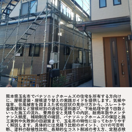
熊本県玉名市でパナソニックホームズの住宅を所有する方向け
に、屋根塗装・屋根塗り替えの実践ガイドを提供します。気候や
塩害、台風被害を踏まえた劣化症状の見分け方から、スレートや
金属屋根など屋根材別の適切な塗料選び、下地処理や塗り回数と
いった施工の流れ、費用目安と見積りの内訳、耐用年数やメンテ
ナンス頻度、補助制度の確認、パナソニックホームズの保証と施
工実例や失敗例の回避策まで、玉名市の特性に沿ってわかりやす
く解説します。具体的には見積り比較のポイント、DIYの可否判
断、塗料の耐候性比較、長期的なコスト削減の考え方、定期点検