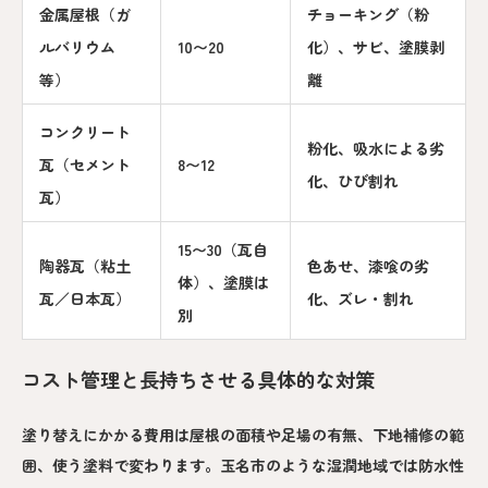
金属屋根（ガ
チョーキング（粉
ルバリウム
10〜20
化）、サビ、塗膜剥
等）
離
コンクリート
粉化、吸水による劣
瓦（セメント
8〜12
化、ひび割れ
瓦）
15〜30（瓦自
陶器瓦（粘土
色あせ、漆喰の劣
体）、塗膜は
瓦／日本瓦）
化、ズレ・割れ
別
コスト管理と長持ちさせる具体的な対策
塗り替えにかかる費用は屋根の面積や足場の有無、下地補修の範
囲、使う塗料で変わります。玉名市のような湿潤地域では防水性