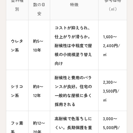
塗料種
参考価格
数の目
特徴
別
（㎡）
安
コストが抑えられ、
仕上がりが滑らか。
1,600〜
ウレタ
約5〜
耐候性は中程度で屋
2,400円/
ン系
10年
根の小規模塗り替え
㎡
向け
耐候性と費用のバラ
2,300〜
シリコ
約8〜
ンスが良好。住宅の
3,500円/
ン系
12年
一般的な屋根に多く
㎡
採用される
高耐候で色落ちしに
3,000〜
フッ素
約12〜
くい。長期保護を重
5,000円/
系
20年