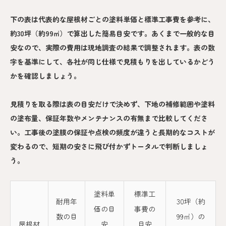
下の表は代表的な屋根材ごとの塗料単価と標準工事費を参考に、
約30坪（約99㎡）で算出した簡易目安です。あくまで一般的な目
安なので、実際の費用は現地調査の結果で調整されます。表の数
字を基準にして、各社が同じ仕様で見積もりを出しているかどう
かを確認しましょう。
見積りを取る際は表の目安だけで決めず、下地の補修範囲や塗料
の塗布量、保証年数やメンテナンスの有無まで比較してくださ
い。工事後の塗膜の保証や点検の頻度が違うと長期的なコストが
変わるので、短期の安さに飛び付かずトータルで判断しましょ
う。
塗料単
標準工
耐用年
30坪（約
価の目
事費の
数の目
99㎡）の
屋根材
安
目安