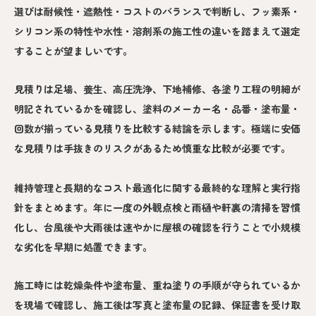
選びは耐候性・遮熱性・コストのバランスで判断し、フッ素系・
シリコン系の特性や水性・溶剤系の施工性の違いを踏まえて選定
することが望ましいです。
見積りは足場、養生、高圧洗浄、下地補修、各塗り工程の明細が
明記されているかを確認し、塗料のメーカー名・品番・塗布量・
回数が揃っている見積りを比較する結論を示します。極端に安価
な見積りは手抜きのリスクがあるため慎重な比較が必要です。
維持管理と長期的なコスト最適化に関する最終的な理解と実行指
針をまとめます。年に一度の外観点検と雨樋や軒裏の清掃を習慣
化し、台風後や大雨後は速やかに屋根の確認を行うことで小規模
な劣化を早期に処置できます。
施工時には乾燥条件や塗布量、重ね塗りの手順が守られているか
を現場で確認し、施工後は写真と塗布量の記録、保証書を受け取