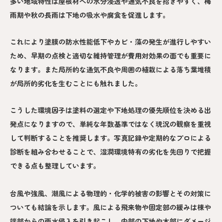
多い地域特性は屋根材への水分浸透や通気不良を招きやすく、梅
雨期や秋の長雨は下地の吸水や腐食を促進します。
これにより塗膜の防水性能低下やカビ・藻の発生が進行しやすい
ため、早期の点検と適切な維持管理が費用対効果の面でも重要に
なります。また局所的な通気不良や周囲の植栽による落ち葉堆積
が局所的劣化を生むことにも触れました。
こうした環境因子は塗料の選定や下地処理の優先順位を決める出
発点になりますので、単純な年数基準ではなく現況の観察を重視
して判断することを推奨します。写真記録や定期的なプロによる
診断を組み合わせることで、湿潤環境特有の劣化を先回りで把握
できる点も整理しています。
台風や強風、潮風による物理的・化学的被害の影響とその対策に
ついても結論を示します。風による飛来物や固定部の緩みは棟や
端部からの雨水侵入を引き起こし、内部の下地や木部にダメージ