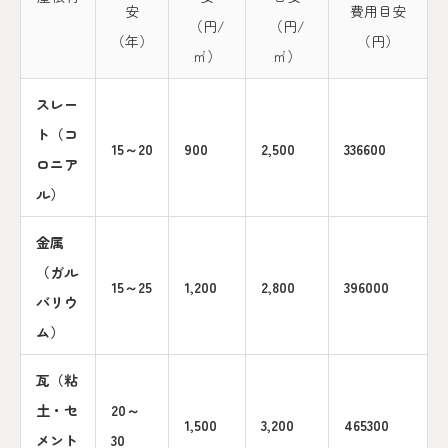
安
費用目安
（円/
（円/
（年）
（円）
㎡）
㎡）
スレー
ト（コ
15～20
900
2,500
336600
ロニア
ル）
金属
（ガル
15～25
1,200
2,800
396000
バリウ
ム）
瓦（粘
土・セ
20～
1,500
3,200
465300
メント
30