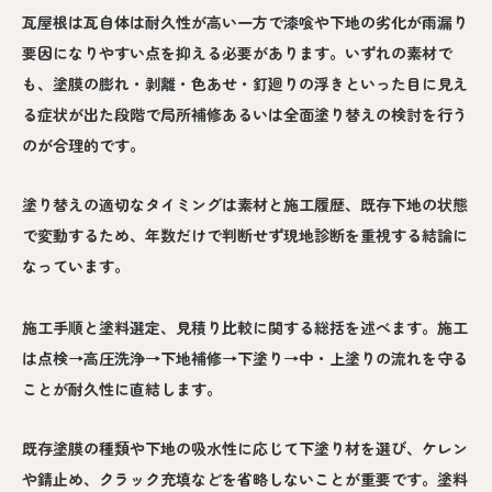
瓦屋根は瓦自体は耐久性が高い一方で漆喰や下地の劣化が雨漏り
要因になりやすい点を抑える必要があります。いずれの素材で
も、塗膜の膨れ・剥離・色あせ・釘廻りの浮きといった目に見え
る症状が出た段階で局所補修あるいは全面塗り替えの検討を行う
のが合理的です。
塗り替えの適切なタイミングは素材と施工履歴、既存下地の状態
で変動するため、年数だけで判断せず現地診断を重視する結論に
なっています。
施工手順と塗料選定、見積り比較に関する総括を述べます。施工
は点検→高圧洗浄→下地補修→下塗り→中・上塗りの流れを守る
ことが耐久性に直結します。
既存塗膜の種類や下地の吸水性に応じて下塗り材を選び、ケレン
や錆止め、クラック充填などを省略しないことが重要です。塗料