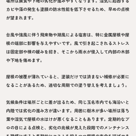
場所は腐食や下地の劣化が進みやすくなります。湿気に起因する
カビや藻の発生も塗膜の防水性能を低下させるため、早めの点検
が望まれます。
台風や強風に伴う飛来物や潮風による塩害は、特に金属屋根や屋
根の端部に影響を与えやすいです。風で引き起こされるストレス
は固定部や棟の緩みを招き、そこから雨水が侵入して内部の木部
や下地を傷めます。
屋根の被覆が薄れていると、塗装だけでは済まない補修が必要に
なることがあるため、適切な周期での塗り替えを考えましょう。
気候条件は場所ごとに差が出るため、同じ玉名市内でも海沿いと
内陸では劣化の進み方が違います。周囲に樹木が多い場所は落ち
葉や湿気で屋根の水はけが悪くなることもあります。定期的なプ
ロの目による点検と、劣化の兆候が見えた段階でのメンテナンス
を習慣にすると長期的にコストを抑えつつ屋根の寿命を延ばせま