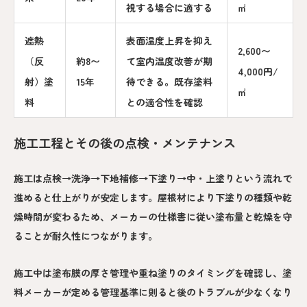
視する場合に適する
㎡
遮熱
表面温度上昇を抑え
2,600〜
（反
約8〜
て室内温度改善が期
4,000円/
射）塗
15年
待できる。既存塗料
㎡
料
との適合性を確認
施工工程とその後の点検・メンテナンス
施工は点検→洗浄→下地補修→下塗り→中・上塗りという流れで
進めると仕上がりが安定します。屋根材により下塗りの種類や乾
燥時間が変わるため、メーカーの仕様書に従い塗布量と乾燥を守
ることが耐久性につながります。
施工中は塗布膜の厚さ管理や重ね塗りのタイミングを確認し、塗
料メーカーが定める管理基準に則ると後のトラブルが少なくなり