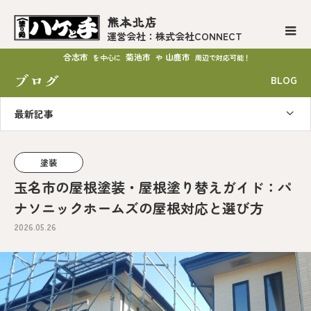
熊本北店
運営会社：株式会社CONNECT
合志市
菊池市
山鹿市
を中心に
や
周辺で対応可能！
ブログ
BLOG
最新記事
塗装
玉名市の屋根塗装・屋根塗り替えガイド：パ
ナソニックホームズの屋根対応と選び方
2026.05.26