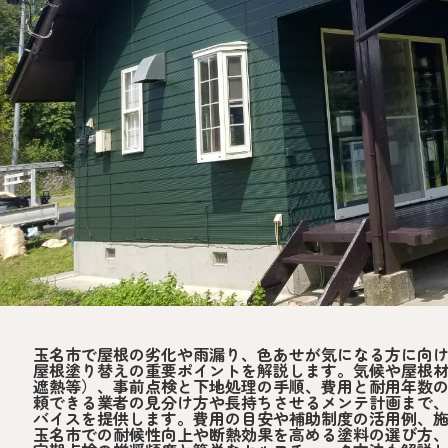
玉名市で屋根の劣化や雨漏り、色あせが気になる方に向
屋根塗り替えの重要ポイントを解説します。気候や屋根
遮熱等）、事前点検と下地処理の手順、費用と耐用年数
頼できる業者の見分け方や長持ちさせるメンテ計画まで
バイスを提供します。費用の目安や補助制度の活用例、
玉名市での耐候性向上や断熱効果を高める塗料の選び方