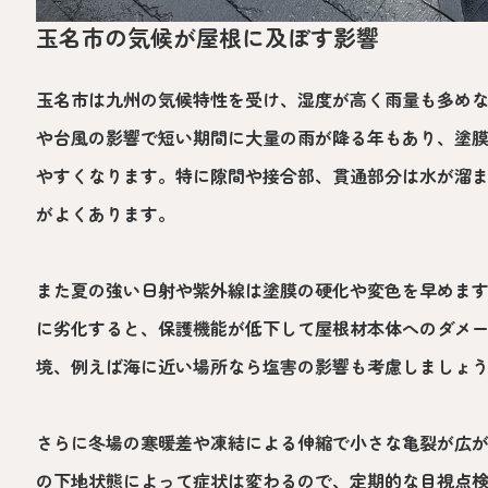
玉名市の気候が屋根に及ぼす影響
玉名市は九州の気候特性を受け、湿度が高く雨量も多め
や台風の影響で短い期間に大量の雨が降る年もあり、塗
やすくなります。特に隙間や接合部、貫通部分は水が溜
がよくあります。
また夏の強い日射や紫外線は塗膜の硬化や変色を早めま
に劣化すると、保護機能が低下して屋根材本体へのダメ
境、例えば海に近い場所なら塩害の影響も考慮しましょ
さらに冬場の寒暖差や凍結による伸縮で小さな亀裂が広
の下地状態によって症状は変わるので、定期的な目視点