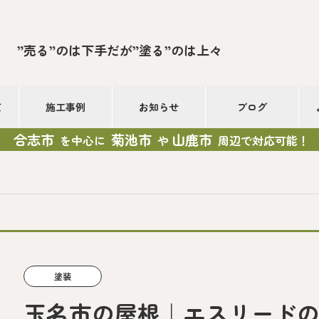
”売る”のは下手だが”塗る”のは上々
て
施工事例
お知らせ
ブログ
合志市
菊池市
山鹿市
を中心に
や
周辺で対応可能！
塗装
玉名市の屋根｜エスリード