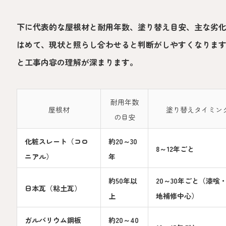
下に代表的な屋根材と耐用年数、塗り替え目安、主な劣
はめて、現状と照らし合わせると判断がしやすくなりま
と工事内容の理解が深まります。
耐用年数
屋根材
塗り替えタイミン
の目安
化粧スレート（コロ
約20～30
8～12年ごと
ニアル）
年
約50年以
20～30年ごと（漆喰
日本瓦（粘土瓦）
上
地補修中心）
ガルバリウム鋼板
約20～40